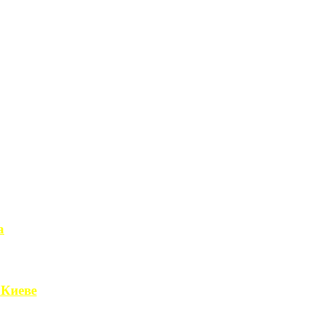
а
чет получить ...
 Киеве