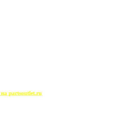
сегда ...
ости. Человек, ...
йство помещений, ...
может просмотреть ...
 partsoutlet.ru
tlet.ru Если ...
пользовать только ...