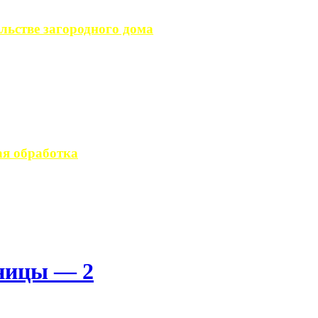
льстве загородного дома
загородного дома, ...
вается стандартным ...
я обработка
 производство ...
рницы — 2