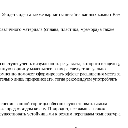
 Увидеть идеи а также варианты дизайна ванных комнат Вам
азличного материала (сплава, пластика, мрамора) а также
оветуют учесть визуальность результата, которого владелец,
анную горницу маленького размера следует визуально
есомненно поможет сформировать эффект расширения места за
ительно лишь приревновать, тогда рекомендуем употреблять
яснение ванной горницы обязаны существовать самым
же пред отходом ко сну. Природно, все лампы а также
 существовать устойчивыми к резким перепадам температур а