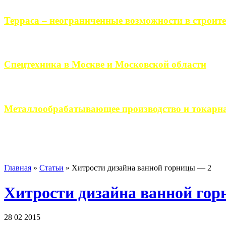
Терраса – неограниченные возможности в строите
Практически каждый человек, когда приступает к строительству 
Спецтехника в Москве и Московской области
Работа современного промышленного предприятия, не ограничи
Металлообрабатывающее производство и токарна
Современное металлообрабатывающее производство гарантирует
Главная
»
Статьи
»
Хитрости дизайна ванной горницы — 2
Хитрости дизайна ванной го
28 02 2015