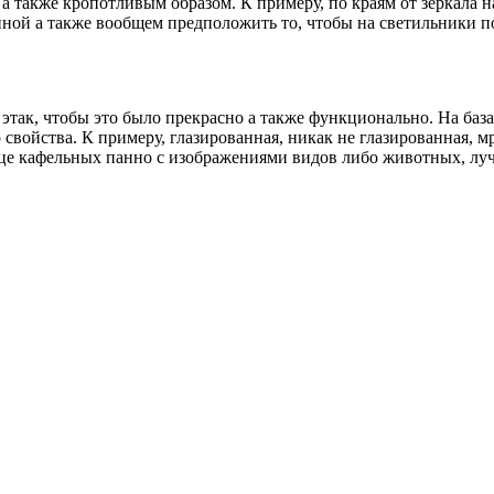
 также кропотливым образом. К примеру, по краям от зеркала н
ной а также вообщем предположить то, чтобы на светильники поп
этак, чтобы это было прекрасно а также функционально. На база
свойства. К примеру, глазированная, никак не глазированная, 
ице кафельных панно с изображениями видов либо животных, луч