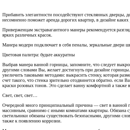
Прибавить элегантности посодействуют стеклянных дверцы, д
несомненно поможет аренда дорогих квартир, в дизайне каких
Приверженцам экстравагантного манеры рекомендуется разгл
ярких различных красок.
Манера модерн подключает в себя пеналы, зеркальные двери шк
Цветовая палитра: будьте аккуратны
Выбрав манера ванной горницы, запомните, что следует выкроит
другими словами Вы, желает достигнуть при дизайне горницы.
увеличить таковыми методами: выкрасить стенку, которая разм
счет такого, что стенка зрительно отодвинется обратно. если
краски розовых тонов. Это сделает ванну комфортной а также 
Свет, свет, свет…
Очередной много принципиальный причина — свет в ванной го
массивным, сравнимо с иными комнатами квартиры. Обязана сущ
светильники обязаны существовать безопасными, другими слов
также к появлению коррозии.