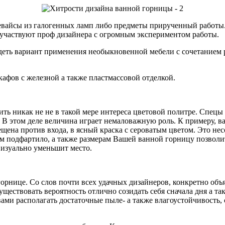
евайсы из галогенных ламп либо предметы прирученный работы.
 участвуют проф дизайнера с огромным экспериментом работы.
ядеть вариант применения необыкновенной
мебели с сочетанием р
афов с железной а также пластмассовой отделкой.
ь никак не не в такой мере интереса цветовой политре. Спецы с
 В этом деле величина играет немаловажную роль. К примеру, в
ещена против входа, в ясный краска с сероватым цветом. Это н
 Вам подфартило, а также размерам Вашей ванной горницу позвол
визуально уменьшит место.
рнице. Со слов почти всех удачных дизайнеров, конкретно объ
ествовать вероятность отлично созидать себя сначала дня а так
ами располагать достаточные пыле- а также влагоустойчивость,