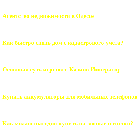
Если человек проживает за пределами большого города, ему в
Агентство недвижимости в Одессе
Всем хорошо знакомы сложности в вопросе подбора недвижим
Как быстро снять дом с кадастрового учета?
Строительство, ремонт, переоборудование и переделка, обустро
Основная суть игрового Казино Император
Казино Император В поиске игры в интернете, каждый человек 
Купить аккумуляторы для мобильных телефонов на
Выбрать новые аккумуляторы для мобильных телефонов на partsou
Как можно выгодно купить натяжные потолки?
В обустройстве собственного дома, каждый человек старается ис