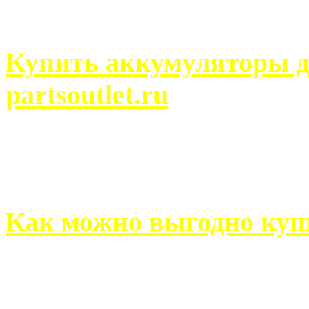
человек может просмотреть
Купить аккумуляторы д
partsoutlet.ru
Выбрать новые аккумулят
на partsoutlet.ru Если ...
Как можно выгодно куп
В обустройстве собственн
старается использовать тол