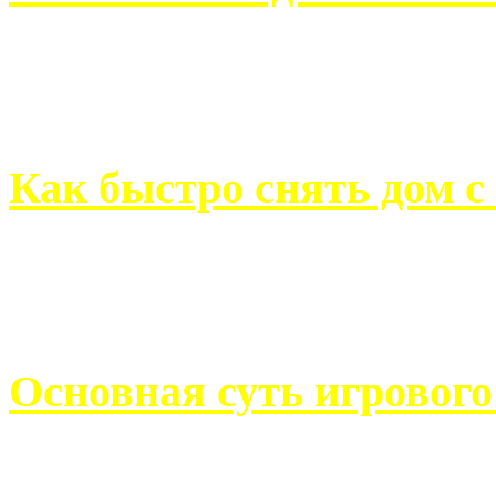
Всем хорошо знакомы с
недвижимости. Человек, ..
Как быстро снять дом с
Строительство, ремонт, п
обустройство помещений, 
Основная суть игровог
Казино Император В поис