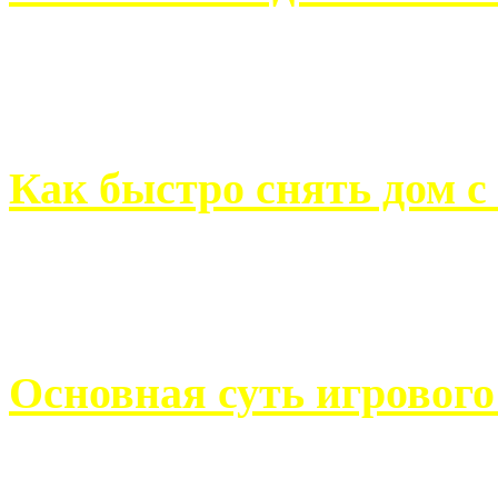
Всем хорошо знакомы с
недвижимости. Человек, ..
Как быстро снять дом с
Строительство, ремонт, п
обустройство помещений, 
Основная суть игровог
Казино Император В поис