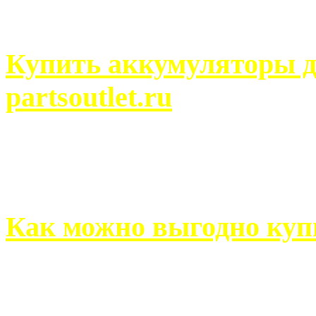
человек может просмотреть
Купить аккумуляторы д
partsoutlet.ru
Выбрать новые аккумулят
на partsoutlet.ru Если ...
Как можно выгодно куп
В обустройстве собственн
старается использовать тол