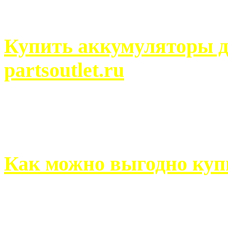
человек может просмотреть
Купить аккумуляторы д
partsoutlet.ru
Выбрать новые аккумулят
на partsoutlet.ru Если ...
Как можно выгодно куп
В обустройстве собственн
старается использовать тол