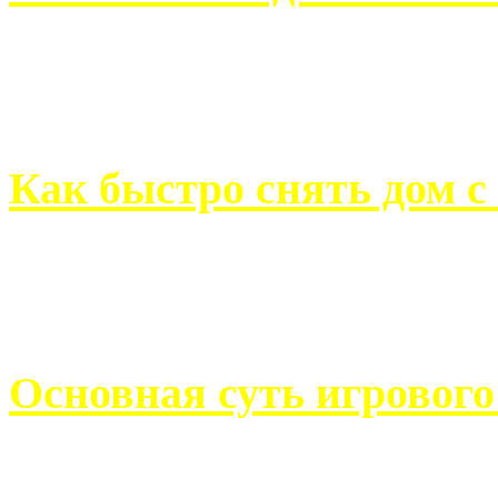
Всем хорошо знакомы с
недвижимости. Человек, ..
Как быстро снять дом с
Строительство, ремонт, п
обустройство помещений, 
Основная суть игровог
Казино Император В поис