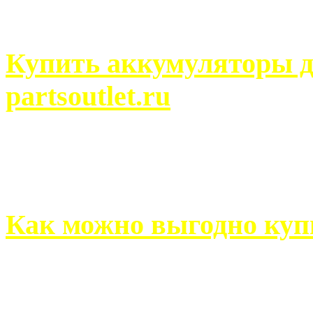
человек может просмотреть
Купить аккумуляторы д
partsoutlet.ru
Выбрать новые аккумулят
на partsoutlet.ru Если ...
Как можно выгодно куп
В обустройстве собственн
старается использовать тол