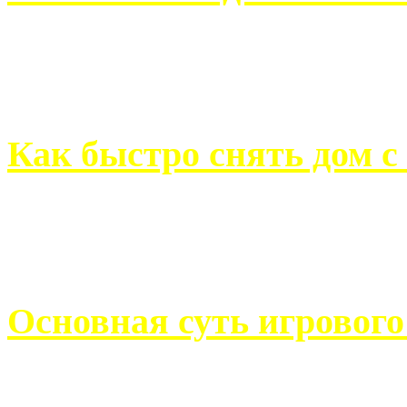
Всем хорошо знакомы с
недвижимости. Человек, ..
Как быстро снять дом с
Строительство, ремонт, п
обустройство помещений, 
Основная суть игровог
Казино Император В поис