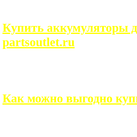
человек может просмотреть
Купить аккумуляторы д
partsoutlet.ru
Выбрать новые аккумулят
на partsoutlet.ru Если ...
Как можно выгодно куп
В обустройстве собственн
старается использовать тол