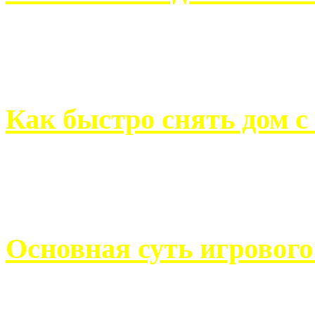
Всем хорошо знакомы с
недвижимости. Человек, ..
Как быстро снять дом с
Строительство, ремонт, п
обустройство помещений, 
Основная суть игровог
Казино Император В поис