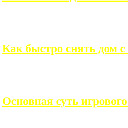
Всем хорошо знакомы с
недвижимости. Человек, ..
Как быстро снять дом с
Строительство, ремонт, п
обустройство помещений, 
Основная суть игровог
Казино Император В поис