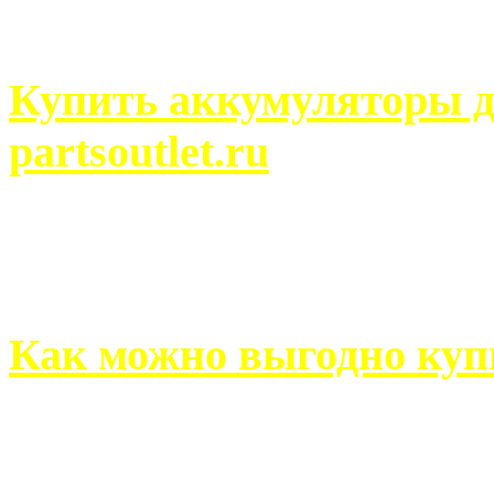
человек может просмотреть
Купить аккумуляторы д
partsoutlet.ru
Выбрать новые аккумулят
на partsoutlet.ru Если ...
Как можно выгодно куп
В обустройстве собственн
старается использовать тол