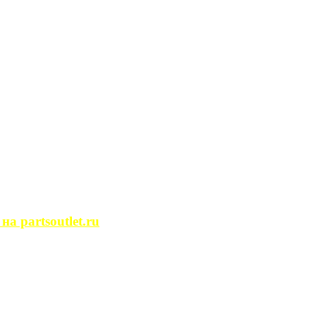
сегда ...
ости. Человек, ...
йство помещений, ...
может просмотреть ...
 partsoutlet.ru
tlet.ru Если ...
пользовать только ...