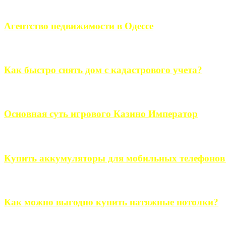
Если человек проживает за пределами большого города, ему в
Агентство недвижимости в Одессе
Всем хорошо знакомы сложности в вопросе подбора недвижим
Как быстро снять дом с кадастрового учета?
Строительство, ремонт, переоборудование и переделка, обустро
Основная суть игрового Казино Император
Казино Император В поиске игры в интернете, каждый человек 
Купить аккумуляторы для мобильных телефонов на
Выбрать новые аккумуляторы для мобильных телефонов на partsou
Как можно выгодно купить натяжные потолки?
В обустройстве собственного дома, каждый человек старается ис