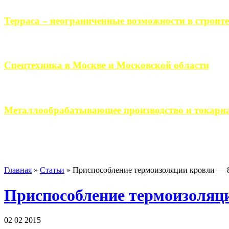
Терраса – неограниченные возможности в строите
Практически каждый человек, когда приступает к строительству 
Спецтехника в Москве и Московской области
Работа современного промышленного предприятия, не ограничи
Металлообрабатывающее производство и токарна
Современное металлообрабатывающее производство гарантирует
Главная
»
Статьи
»
Приспособление термоизоляции кровли — 
Приспособление термоизоляц
02 02 2015