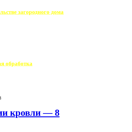
льстве загородного дома
загородного дома, ...
вается стандартным ...
я обработка
 производство ...
8
ии кровли — 8