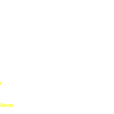
а
чет получить ...
 Киеве