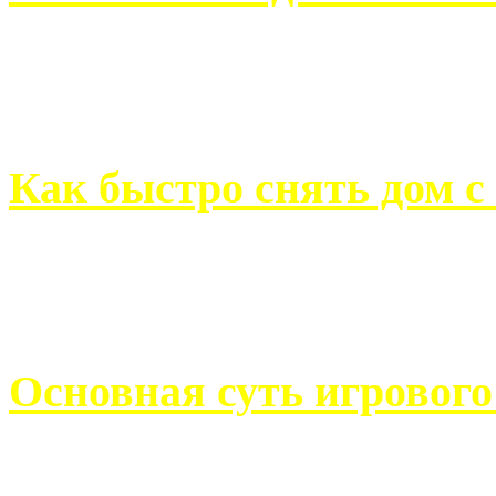
Всем хорошо знакомы с
недвижимости. Человек, ..
Как быстро снять дом с
Строительство, ремонт, п
обустройство помещений, 
Основная суть игровог
Казино Император В поис