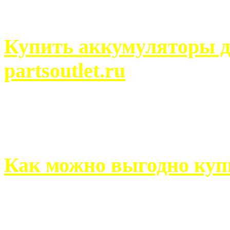
человек может просмотреть
Купить аккумуляторы д
partsoutlet.ru
Выбрать новые аккумулят
на partsoutlet.ru Если ...
Как можно выгодно куп
В обустройстве собственн
старается использовать тол