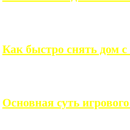
Всем хорошо знакомы с
недвижимости. Человек, ..
Как быстро снять дом с
Строительство, ремонт, п
обустройство помещений, 
Основная суть игровог
Казино Император В поис