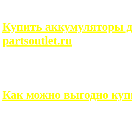
человек может просмотреть
Купить аккумуляторы д
partsoutlet.ru
Выбрать новые аккумулят
на partsoutlet.ru Если ...
Как можно выгодно куп
В обустройстве собственн
старается использовать тол