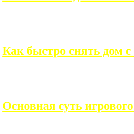
Всем хорошо знакомы с
недвижимости. Человек, ..
Как быстро снять дом с
Строительство, ремонт, п
обустройство помещений, 
Основная суть игровог
Казино Император В поис