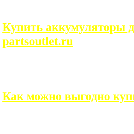
человек может просмотреть
Купить аккумуляторы д
partsoutlet.ru
Выбрать новые аккумулят
на partsoutlet.ru Если ...
Как можно выгодно куп
В обустройстве собственн
старается использовать тол