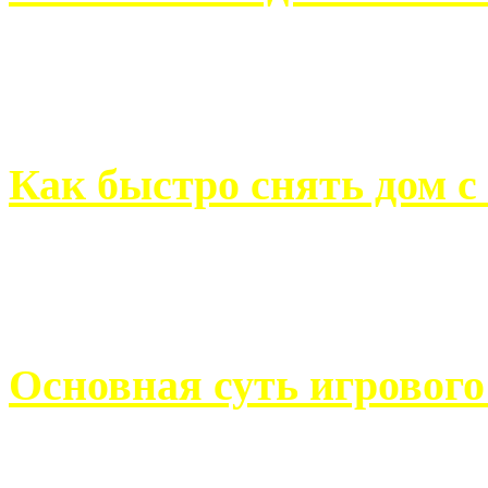
Всем хорошо знакомы с
недвижимости. Человек, ..
Как быстро снять дом с
Строительство, ремонт, п
обустройство помещений, 
Основная суть игровог
Казино Император В поис