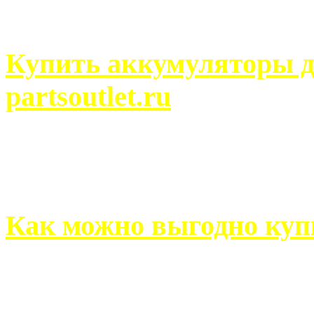
человек может просмотреть
Купить аккумуляторы д
partsoutlet.ru
Выбрать новые аккумулят
на partsoutlet.ru Если ...
Как можно выгодно куп
В обустройстве собственн
старается использовать тол