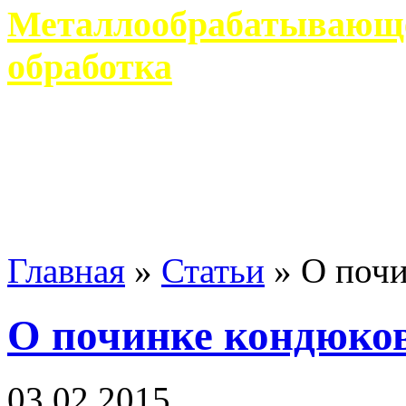
Металлообрабатывающее
обработка
Современное металлообр
гарантирует производство 
Главная
»
Статьи
»
О поч
О починке кондюко
03 02 2015