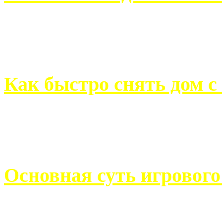
Всем хорошо знакомы с
недвижимости. Человек, ..
Как быстро снять дом с
Строительство, ремонт, п
обустройство помещений, 
Основная суть игровог
Казино Император В поис