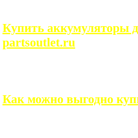
человек может просмотреть
Купить аккумуляторы д
partsoutlet.ru
Выбрать новые аккумулят
на partsoutlet.ru Если ...
Как можно выгодно куп
В обустройстве собственн
старается использовать тол