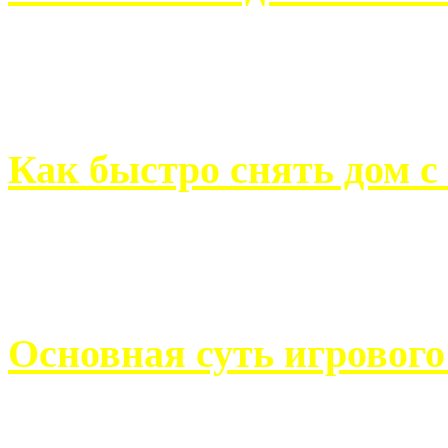
Всем хорошо знакомы с
недвижимости. Человек, ..
Как быстро снять дом с
Строительство, ремонт, п
обустройство помещений, 
Основная суть игровог
Казино Император В поис