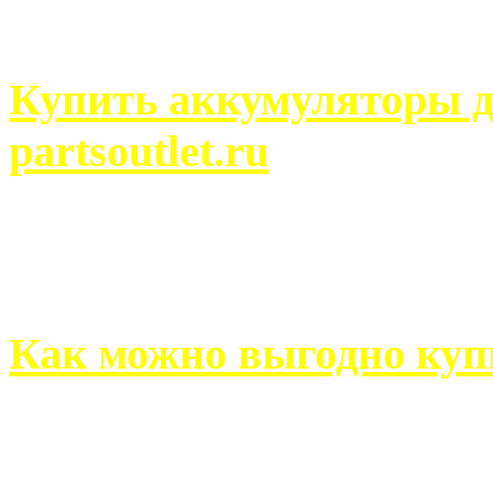
человек может просмотреть
Купить аккумуляторы д
partsoutlet.ru
Выбрать новые аккумулят
на partsoutlet.ru Если ...
Как можно выгодно куп
В обустройстве собственн
старается использовать тол