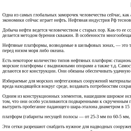
Одна из самых глобальных заморочек человечества сейчас, как
экономики сейчас играет нефть. Нефтяная индустрия Рф теснов
Добыча нефти ведется человечеством с старых пор. Как-то ее с
делается методом бурения скважин. В особенности многообещ
Нефтяные платформы, возводимые в шельфовых зонах, — это т
перед низом моря либо океана.
Есть некоторое количество типов нефтяных платформ: стацио
морские платформы с выдвижными опорами а также т.д. Самос
делаются все конструкции. Они обязаны обеспечивать удачную
Избираемые для морских нефтегазовых сооружений материалы 
вреда находящейся вокруг среде, воздавать потребностям сохр
Одним из конструкционных элементов, нашедшим широкое испо
том, что они особо усиливаются подваренными к скрученным 
вытурить пробегание падающего шара-эталона диаметром в 15 
платформ (габариты несущей полосы — от 25-3 мм по 60-5 мм, 
Эти сетки разрешают снабдить нужное для надводных сооружен