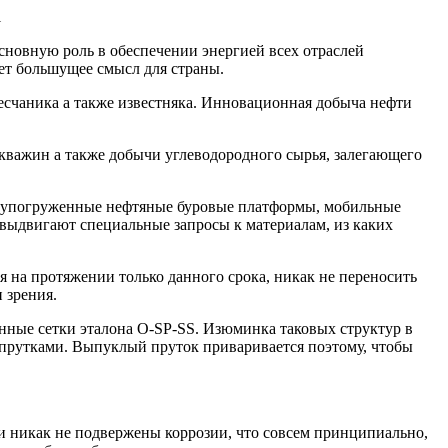
основную роль в обеспечении энергией всех отраслей
еет большущее смысл для страны.
есчаника а также известняка. Инновационная добыча нефти
кважин а также добычи углеводородного сырья, залегающего
полупогруженные нефтяные буровые платформы, мобильные
выдвигают специальные запросы к материалам, из каких
на протяжении только данного срока, никак не переносить
 зрения.
ные сетки эталона O-SP-SS. Изюминка таковых структур в
прутками. Выпуклый пруток приваривается поэтому, чтобы
и никак не подвержены коррозии, что совсем принципиально,