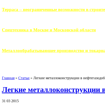
Терраса – неограниченные возможности в строите
Практически каждый человек, когда приступает к строительству 
Спецтехника в Москве и Московской области
Работа современного промышленного предприятия, не ограничи
Металлообрабатывающее производство и токарна
Современное металлообрабатывающее производство гарантирует
Главная
»
Статьи
»
Легкие металлоконструкции в нефтегазодо
Легкие металлоконструкции 
31 03 2015