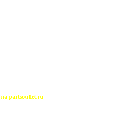
сегда ...
ости. Человек, ...
йство помещений, ...
может просмотреть ...
 partsoutlet.ru
tlet.ru Если ...
пользовать только ...