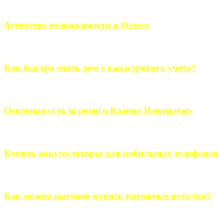
Если человек проживает за пределами большого города, ему в
Агентство недвижимости в Одессе
Всем хорошо знакомы сложности в вопросе подбора недвижим
Как быстро снять дом с кадастрового учета?
Строительство, ремонт, переоборудование и переделка, обустро
Основная суть игрового Казино Император
Казино Император В поиске игры в интернете, каждый человек 
Купить аккумуляторы для мобильных телефонов на
Выбрать новые аккумуляторы для мобильных телефонов на partsou
Как можно выгодно купить натяжные потолки?
В обустройстве собственного дома, каждый человек старается ис