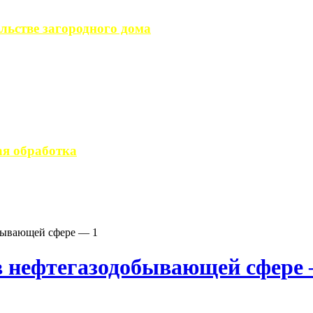
льстве загородного дома
загородного дома, ...
вается стандартным ...
я обработка
 производство ...
бывающей сфере — 1
в нефтегазодобывающей сфере