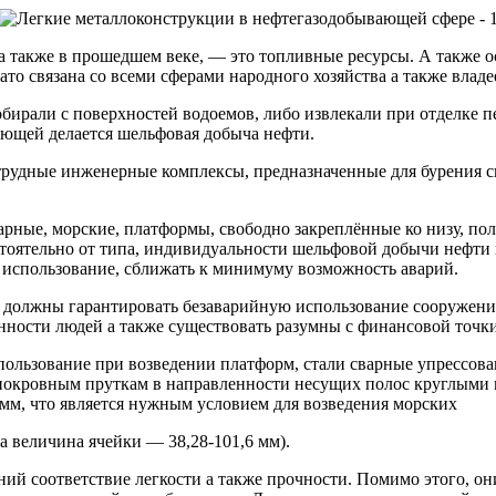
 а также в прошедшем веке, — это топливные ресурсы. А также 
ато связана со всеми сферами народного хозяйства а также влад
обирали с поверхностей водоемов,
либо извлекали при отделке п
ающей делается шельфовая добыча нефти.
рудные инженерные комплексы, предназначенные для бурения с
нарные, морские, платформы, свободно закреплённые ко низу, 
тоятельно от типа, индивидуальности шельфовой добычи нефти 
 использование, сближать к минимуму возможность аварий.
должны гарантировать безаварийную использование сооружения 
анности людей а также существовать разумны с финансовой точки
льзование при возведении платформ, стали сварные упрессован
покровным пруткам в направленности несущих полос круглыми 
мм, что является нужным условием для возведения морских
а величина ячейки — 38,28-101,6 мм).
ий соответствие легкости а также прочности. Помимо этого, он