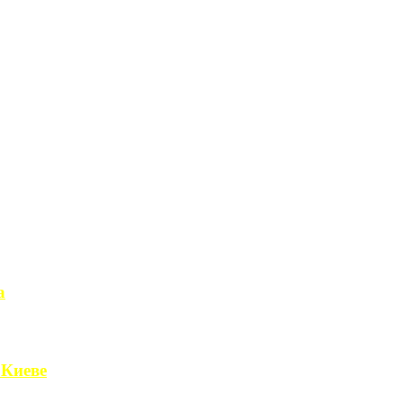
а
чет получить ...
 Киеве