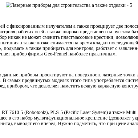
ей с фиксированным излучателем а также проецирует две полосы
онтроля рабочих осей а также
широко представлен на русском баз
прибор никак не может сменить пластмассовые крестики, дозвол
испытания а также позже снимается на время кладки последующе
ь, подымать а также прибирать для контроля, работает с заявлен
ступает прибор фирмы Geo-Fennel наиболее практичным.
то данные приборы проектируют на поверхность лазерные точки
 В самых продвинутых моделях этого типа употребляется система
ред прибором, что дозволяет наметить всякую каркасную констру
-7610-5 (Robotoolz), PLS-5 (Pacific Laser System) а также Mult
одящее в его набор мультифункциональное крепление (дозволяет ук
та), выводят его вперед. Нужно подметить, что при цене аналог