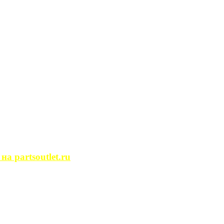
сегда ...
ости. Человек, ...
йство помещений, ...
может просмотреть ...
 partsoutlet.ru
tlet.ru Если ...
пользовать только ...