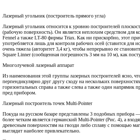
Лазерный угольник (построитель прямого угла)
Лазерный угольник относится к уровню построителей плоскост
(рабочую поверхность). Он является неплохим средством для к
Fennel а также LT-80 фирмы Triax. Как ни прискорбно, этот 
употребляется лишь для контроля рабочих осей (ставится для 
очень тяжела (авторитет 3,4 кг), чтобы непрерывно ее становит
Square Linner (сообщенная погрешность 3 мм на 10 м), как по
Многолучевой лазерный аппарат
Из наименования этой группы лазерных построителей ясно, ч
перпендикулярно друг другу сходу на нескольких поверхностях.
горизонтальных справа а также слева а также один напрямик п
пред прибором.
Лазерный построитель точек Multi-Pointer
Покуда на русском базаре представлены 3 подобных прибора — RT
более четким является германский Multi-Pointer (Рис. 4), а вх
древесным поверхностям на гвозди либо сплаву с помощью магни
выглядит наиболее привлекательно.