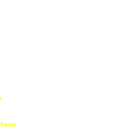
а
чет получить ...
 Киеве