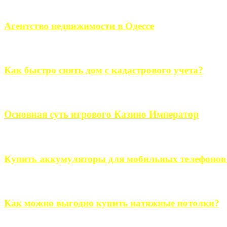
Если человек проживает за пределами большого города, ему в
Агентство недвижимости в Одессе
Всем хорошо знакомы сложности в вопросе подбора недвижим
Как быстро снять дом с кадастрового учета?
Строительство, ремонт, переоборудование и переделка, обустро
Основная суть игрового Казино Император
Казино Император В поиске игры в интернете, каждый человек 
Купить аккумуляторы для мобильных телефонов на
Выбрать новые аккумуляторы для мобильных телефонов на partsou
Как можно выгодно купить натяжные потолки?
В обустройстве собственного дома, каждый человек старается ис