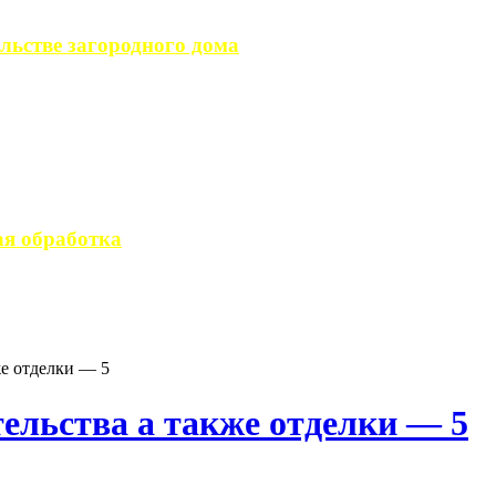
льстве загородного дома
загородного дома, ...
вается стандартным ...
я обработка
 производство ...
же отделки — 5
ельства а также отделки — 5