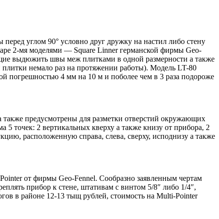
 перед углом 90° условно друг дружку на настил либо стену
аре 2-мя моделями — Square Linner германской фирмы Geo-
яющие выдюжить швы меж плитками в одной размерности а также
й плитки немало раз на протяжении работы). Модель LT-80
ной погрешностью 4 мм на 10 м и поболее чем в 3 раза подороже
 а также предусмотрены для разметки отверстий окружающих
 5 точек: 2 вертикальных кверху а также книзу от прибора, 2
кцию, расположенную справа, слева, сверху, исподнизу а также
i-Pointer от фирмы Geo-Fennel. Сообразно заявленным чертам
реплять прибор к стене, штативам с винтом 5/8″ либо 1/4″,
ов в районе 12-13 тыщ рублей, стоимость на Multi-Pointer