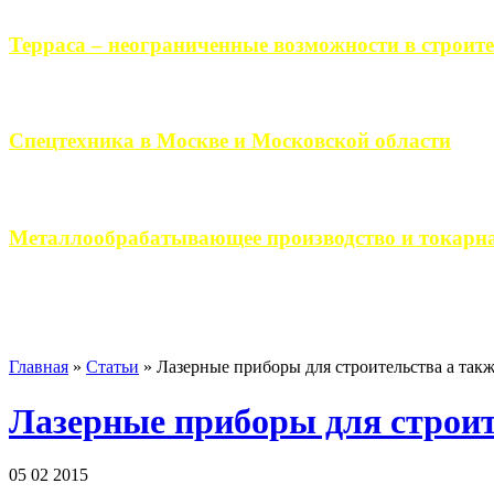
Терраса – неограниченные возможности в строите
Практически каждый человек, когда приступает к строительству 
Спецтехника в Москве и Московской области
Работа современного промышленного предприятия, не ограничи
Металлообрабатывающее производство и токарна
Современное металлообрабатывающее производство гарантирует
Главная
»
Статьи
»
Лазерные приборы для строительства а так
Лазерные приборы для строит
05 02 2015