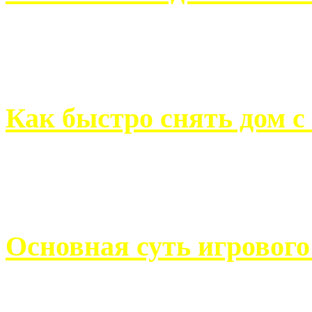
Всем хорошо знакомы с
недвижимости. Человек, ..
Как быстро снять дом с
Строительство, ремонт, п
обустройство помещений, 
Основная суть игровог
Казино Император В поис