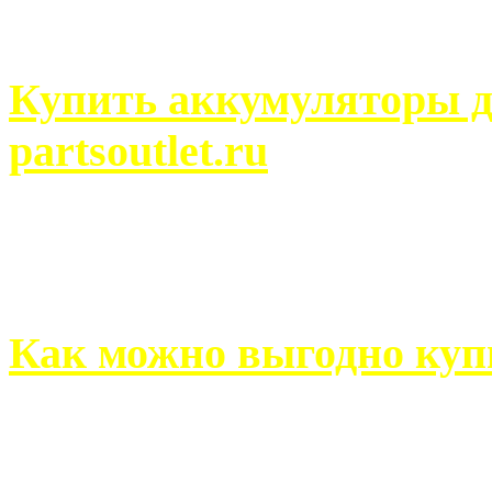
человек может просмотреть
Купить аккумуляторы д
partsoutlet.ru
Выбрать новые аккумулят
на partsoutlet.ru Если ...
Как можно выгодно куп
В обустройстве собственн
старается использовать тол