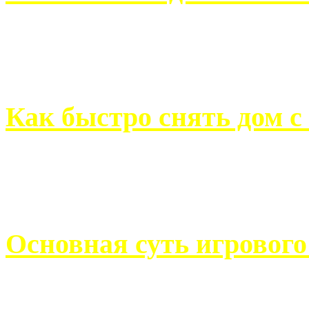
Всем хорошо знакомы с
недвижимости. Человек, ..
Как быстро снять дом с
Строительство, ремонт, п
обустройство помещений, 
Основная суть игровог
Казино Император В поис