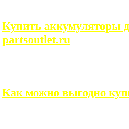
человек может просмотреть
Купить аккумуляторы д
partsoutlet.ru
Выбрать новые аккумулят
на partsoutlet.ru Если ...
Как можно выгодно куп
В обустройстве собственн
старается использовать тол