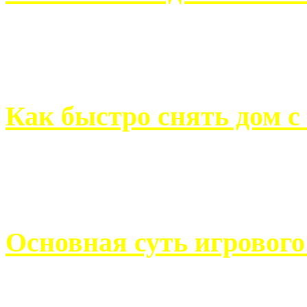
Всем хорошо знакомы с
недвижимости. Человек, ..
Как быстро снять дом с
Строительство, ремонт, п
обустройство помещений, 
Основная суть игровог
Казино Император В поис