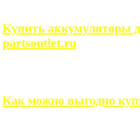
человек может просмотреть
Купить аккумуляторы д
partsoutlet.ru
Выбрать новые аккумулят
на partsoutlet.ru Если ...
Как можно выгодно куп
В обустройстве собственн
старается использовать тол