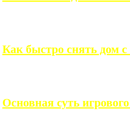
Всем хорошо знакомы с
недвижимости. Человек, ..
Как быстро снять дом с
Строительство, ремонт, п
обустройство помещений, 
Основная суть игровог
Казино Император В поис