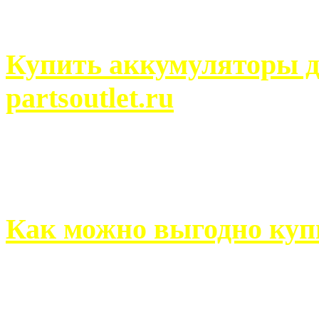
человек может просмотреть
Купить аккумуляторы д
partsoutlet.ru
Выбрать новые аккумулят
на partsoutlet.ru Если ...
Как можно выгодно куп
В обустройстве собственн
старается использовать тол