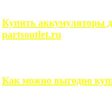
человек может просмотреть
Купить аккумуляторы д
partsoutlet.ru
Выбрать новые аккумулят
на partsoutlet.ru Если ...
Как можно выгодно куп
В обустройстве собственн
старается использовать тол