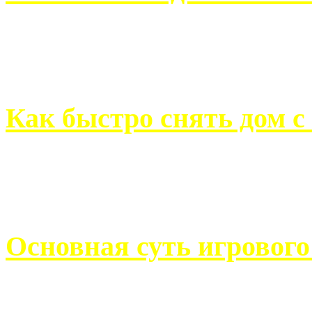
Всем хорошо знакомы с
недвижимости. Человек, ..
Как быстро снять дом с
Строительство, ремонт, п
обустройство помещений, 
Основная суть игровог
Казино Император В поис