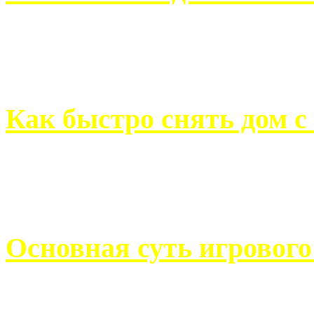
Всем хорошо знакомы с
недвижимости. Человек, ..
Как быстро снять дом с
Строительство, ремонт, п
обустройство помещений, 
Основная суть игровог
Казино Император В поис