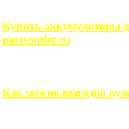
человек может просмотреть
Купить аккумуляторы д
partsoutlet.ru
Выбрать новые аккумулят
на partsoutlet.ru Если ...
Как можно выгодно куп
В обустройстве собственн
старается использовать тол