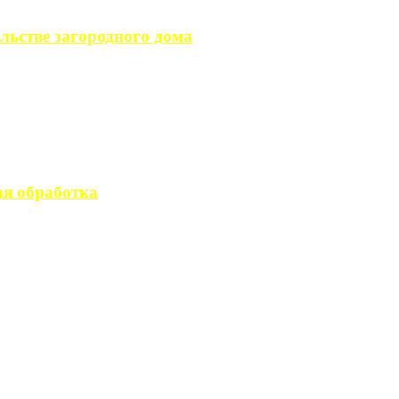
льстве загородного дома
загородного дома, ...
вается стандартным ...
я обработка
 производство ...