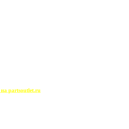
сегда ...
ости. Человек, ...
йство помещений, ...
может просмотреть ...
 partsoutlet.ru
tlet.ru Если ...
пользовать только ...