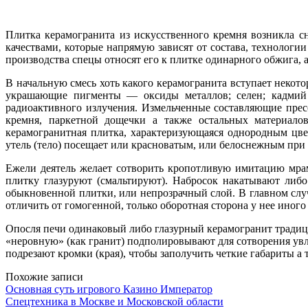
Плитка керамогранита из искусственного кремня возникла снач
качествами, которые напрямую зависят от состава, технологи
производства спецы относят его к плитке одинарного обжига, 
В начальную смесь хоть какого керамогранита вступает некот
украшающие пигменты — оксиды металлов; селен; кадмий 
радиоактивного излучения. Измельченные составляющие прес
кремня, паркетной дощечки а также остальных материалов
керамогранитная плитка, характеризующаяся однородным цве
утель (тело) посещает или красноватым, или белоснежным при
Ежели деятель желает сотворить кропотливую имитацию мрам
плитку глазуруют (смальтируют). Набросок накатывают либо
обыкновенной плитки, или непрозрачный слой. В главном случ
отличить от гомогенной, только оборотная сторона у нее иного 
Опосля печи одинаковый либо глазурный керамогранит традиц
«неровную» (как гранит) подполировывают для сотворения ув
подрезают кромки (края), чтобы заполучить четкие габариты а 
Похожие записи
Основная суть игрового Казино Император
Спецтехника в Москве и Московской области