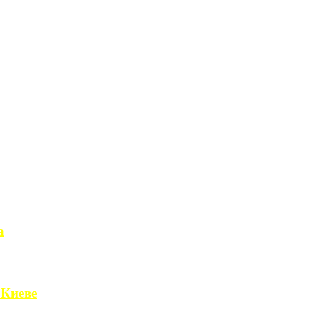
а
чет получить ...
 Киеве