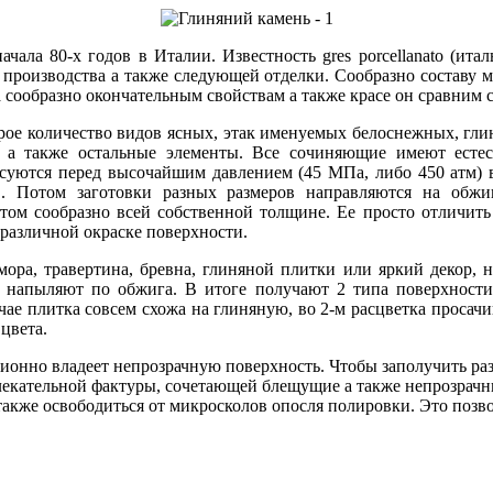
ала 80-х годов в Италии. Известность gres porcellanato (итал
и производства а также следующей отделки. Сообразно составу м
а сообразно окончательным свойствам а также красе он сравним 
орое количество видов ясных, этак именуемых белоснежных, гли
а также остальные элементы. Все сочиняющие имеют естес
суются перед высочайшим давлением (45 МПа, либо 450 атм) 
. Потом заготовки разных размеров направляются на обжи
том сообразно всей собственной толщине. Ее просто отличить
 различной окраске поверхности.
ора, травертина, бревна, глиняной плитки или яркий декор, 
 напыляют по обжига. В итоге получают 2 типа поверхности:
ае плитка совсем схожа на глиняную, во 2-м расцветка просачи
цвета.
ионно владеет непрозрачную поверхность. Чтобы заполучить ра
лекательной фактуры, сочетающей блещущие а также непрозрач
также освободиться от микросколов опосля полировки. Это позво