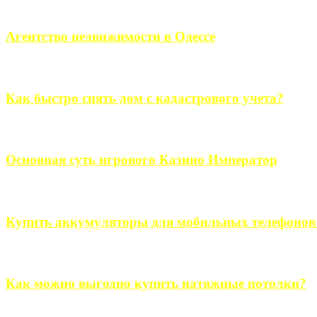
Если человек проживает за пределами большого города, ему в
Агентство недвижимости в Одессе
Всем хорошо знакомы сложности в вопросе подбора недвижим
Как быстро снять дом с кадастрового учета?
Строительство, ремонт, переоборудование и переделка, обустро
Основная суть игрового Казино Император
Казино Император В поиске игры в интернете, каждый человек 
Купить аккумуляторы для мобильных телефонов на
Выбрать новые аккумуляторы для мобильных телефонов на partsou
Как можно выгодно купить натяжные потолки?
В обустройстве собственного дома, каждый человек старается ис