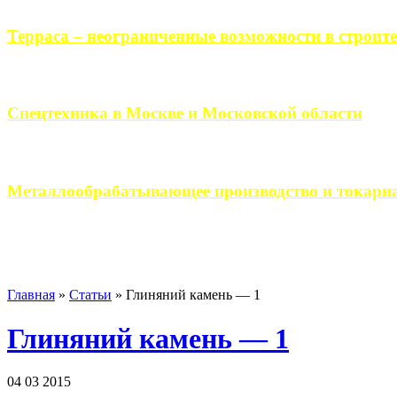
Терраса – неограниченные возможности в строите
Практически каждый человек, когда приступает к строительству 
Спецтехника в Москве и Московской области
Работа современного промышленного предприятия, не ограничи
Металлообрабатывающее производство и токарна
Современное металлообрабатывающее производство гарантирует
Главная
»
Статьи
»
Глиняний камень — 1
Глиняний камень — 1
04 03 2015