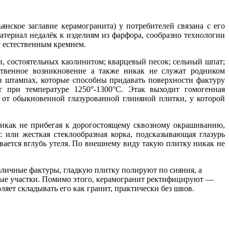
ьянское заглавие керамогранита) у потребителей связана с его
атериал недалёк к изделиям из фарфора, сообразно технологии
с естественным кремнем.
н, состоятельных каолинитом; кварцевый песок; сельный шпат;
твенное возникновение а также никак не служат родником
в штампах, которые способны придавать поверхности фактуру
г при температуре 1250°-1300°С. Этак выходит гомогенная
 от обыкновенной глазурованной глиняной плитки, у которой
никак не прибегая к дорогостоящему сквозному окрашиванию,
 или жесткая стеклообразная корка, подсказывающая глазурь
вается вглубь утеля. По внешнему виду такую плитку никак не
зличные фактуры, гладкую плитку полируют по сияния, а
ные участки. Помимо этого, керамогранит ректифицируют —
ляет складывать его как гранит, практически без швов.