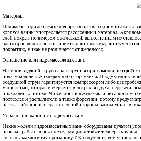
Материал
Полимеры, применяемые для производства гидромассажной ван
корпуса ванны употребляется расслоенный материал. Акриловы
слой покрыт полимером с железякой, выполненным из стеклосет
часть производителей отличие отдают пластику, потому что он
покрытию, никак не различается от железного.
Оснащение для гидромассажных ванн
Насилие водяной струи гарантируется при помощи центробежно
подачу водяным жиклерам либо форсункам. Продуктивность насо
воздушной струи гарантируется компрессором либо центробежн
мощностью, которая измеряется в литрах воздуха, перекачиваем
прохладного потока. Чтобы достичь желаемого результата уста
поставлены распылители а также форсунки, потому предусматри
насоса либо пропеллера с внешной стороны ванны устанавлива
Управление ванной с гидромассажем
Некие модели гидромассажных ванн оборудованы пультом упра
перерыв работы в режиме пульсации а также температуру воды
сигналы махонькому приемнику ИК-излучения, кой установлен