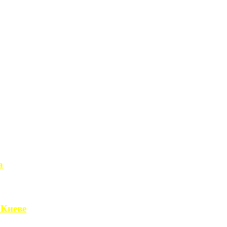
а
чет получить ...
 Киеве