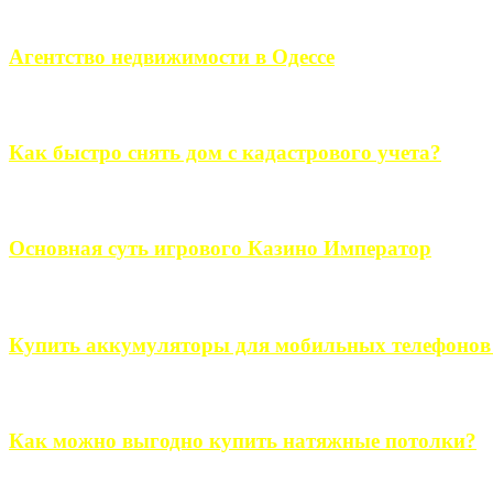
Если человек проживает за пределами большого города, ему в
Агентство недвижимости в Одессе
Всем хорошо знакомы сложности в вопросе подбора недвижим
Как быстро снять дом с кадастрового учета?
Строительство, ремонт, переоборудование и переделка, обустро
Основная суть игрового Казино Император
Казино Император В поиске игры в интернете, каждый человек 
Купить аккумуляторы для мобильных телефонов на
Выбрать новые аккумуляторы для мобильных телефонов на partsou
Как можно выгодно купить натяжные потолки?
В обустройстве собственного дома, каждый человек старается ис