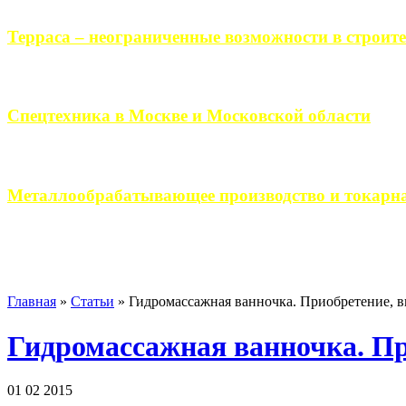
Терраса – неограниченные возможности в строите
Практически каждый человек, когда приступает к строительству 
Спецтехника в Москве и Московской области
Работа современного промышленного предприятия, не ограничи
Металлообрабатывающее производство и токарна
Современное металлообрабатывающее производство гарантирует
Главная
»
Статьи
»
Гидромассажная ванночка. Приобретение, в
Гидромассажная ванночка. Пр
01 02 2015