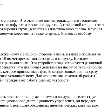
с сплавом. Это отличные диэлектрики. Для изготовления
то шлифуется а также полируется. А с обратной
стороны этот
отворения струй, делаются из пластика либо сплава. Крупная
двержен коррозии, а также снаружи, благодаря особому
оложенному с внешной стороны ванны, а также исполняет ее
 10 по четырехсот пятидесяти л. в минутку. Насилие
 к распылителям. Эти устройства характеризуется различной
ревается, что исключает действие на нагретое тело наиболее
е, которое припоминает фен. В всепригодных ваннах сразу
венно усиливает цену. Для исключения неженатый работы
ти перекрывает работу данных устройств.
ять численность подмешиваемого воздуха, насилие струи,
 стационарного дистанционного управления, он передает
е ванной с помощью обыденных пневматических клавиш еще