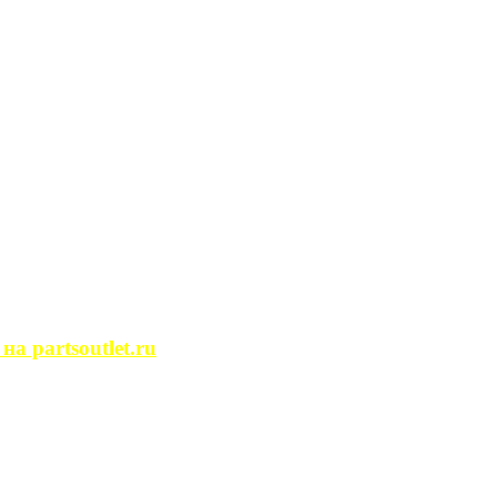
сегда ...
ости. Человек, ...
йство помещений, ...
может просмотреть ...
 partsoutlet.ru
tlet.ru Если ...
пользовать только ...