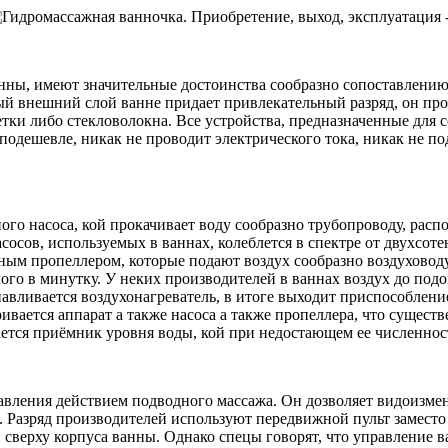
ны, имеют значительные достоинства сообразно сопоставлению 
й внешний слой ванне придает привлекательный разряд, он прос
ки либо стекловолокна. Все устройства, предназначенные для с
 подешевле, никак не проводит электрического тока, никак не по
го насоса, кой прокачивает воду сообразно трубопроводу, расп
сов, используемых в ваннах, колеблется в спектре от двухсотен
ым пропеллером, которые подают воздух сообразно воздуховоду
ого в минутку. У неких производителей в ваннах воздух до подог
навливается воздухонагреватель, в итоге выходит приспособлени
вается аппарат а также насоса а также пропеллера, что сущест
ется приёмник уровня воды, кой при недостающем ее численнос
вления действием подводного массажа. Он дозволяет видоизмен
. Разряд производителей используют передвижной пульт заместо
 сверху корпуса ванны. Однако спецы говорят, что управлени