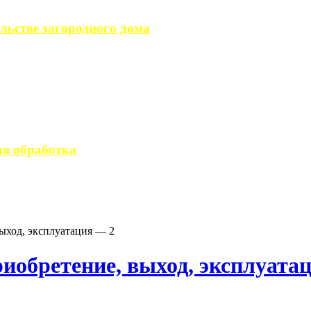
льстве загородного дома
загородного дома, ...
вается стандартным ...
я обработка
 производство ...
ыход, эксплуатация — 2
иобретение, выход, эксплуата