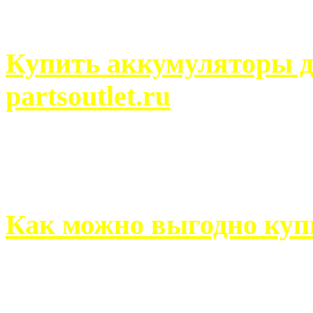
человек может просмотреть
Купить аккумуляторы д
partsoutlet.ru
Выбрать новые аккумулят
на partsoutlet.ru Если ...
Как можно выгодно куп
В обустройстве собственн
старается использовать тол