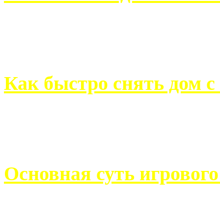
Всем хорошо знакомы с
недвижимости. Человек, ..
Как быстро снять дом с
Строительство, ремонт, п
обустройство помещений, 
Основная суть игровог
Казино Император В поис