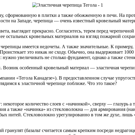
у, сформованную в плитки а также обожженную в печи. На прот
ости на Западе, черепица — очень известный кровельный материа
вета, выглядит прекрасно. Согласитесь, терем перед черепично
нее остальных кровельных материалов на взгляд пожарной сохра
черепицы имеется недочеты. А также значительные. К примеру, 
Проистекает это никак не сходу. Обычно, она выдерживает 1000
й: нужно увеличивать не столько фундамент, однако а также стен
. Возник особенный кровельный материал — эластичная черепи
пании «Тегола Канадезе»). В предоставленном случае упругость
лядимся к эластичной черепице поближе. Что это такое?
г: некоторое количество слоев с «начинкой», сверху — глазурь 
ия а также «начинка» из стекловолокна — для армирования (на
 нитей. Стекловолокно урегулированно в том же духе, лишь «ни
й гранулят (базальт считается самым крепким посреди недраго