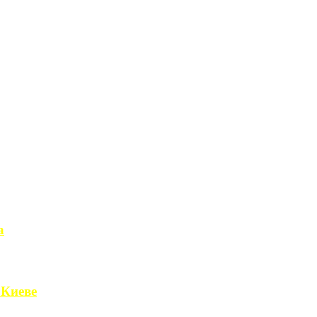
а
чет получить ...
 Киеве