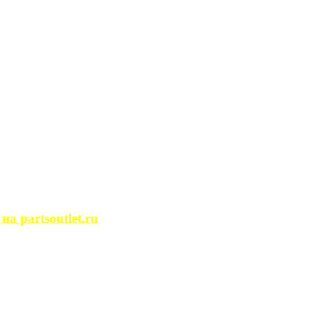
сегда ...
ости. Человек, ...
йство помещений, ...
может просмотреть ...
 partsoutlet.ru
tlet.ru Если ...
пользовать только ...