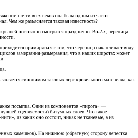
яжении почти всех веков она была одним из часто
л. Чем же разъясняется таковая известность?
й крышей постоянно смотрится празднично. Во-2-х, черепица
нности.
приходится примиряться с тем, что черепица накапливает воду
 циклов замерзания-размерзания, что в наших широтах может
ки.
ца.
 является синонимом таковых черт кровельного материала, как
а также посыпка. Один из компонентов «пирога» —
илучшей сцепляемости) битумных слоев. Что такое
ти», из каких оно состоит, никак не тканевые, а из
ценных камешков). На нижнюю (обратную) сторону лепестка