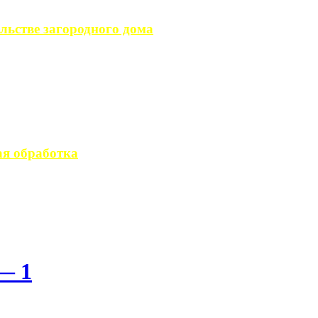
льстве загородного дома
загородного дома, ...
вается стандартным ...
я обработка
 производство ...
— 1