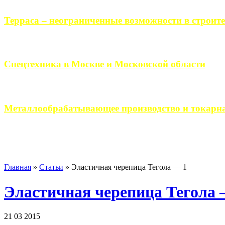
Терраса – неограниченные возможности в строите
Практически каждый человек, когда приступает к строительству 
Спецтехника в Москве и Московской области
Работа современного промышленного предприятия, не ограничи
Металлообрабатывающее производство и токарна
Современное металлообрабатывающее производство гарантирует
Главная
»
Статьи
»
Эластичная черепица Тегола — 1
Эластичная черепица Тегола 
21 03 2015