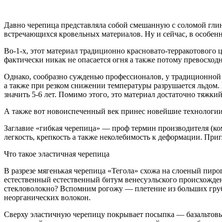
Давно черепица представляла собой смешанную с соломой глин
встречающихся кровельных материалов. Ну и сейчас, в особенн
Во-1-х,
этот материал традиционно красновато-терракотового ц
фактически никак не опасается огня а также потому превосход
Однако, сообразно сужденью профессионалов, у традиционной 
а также при резком снижении температуры разрушается льдом. 
значить 5-6 лет. Помимо этого, это материал достаточно тяжки
А также вот новоиспеченный век принес новейшие технологии
Заглавие «гибкая черепица» — проф термин производителя (ком
легкость, крепкость а также неколебимость к деформации. Приг
Что такое эластичная черепица
В разрезе мягенькая черепица «Тегола» схожа на слоеный пиро
естественный естественный битум венесуэльского происхожден
стекловолокно? Вспомним рогожу — плетение из больших грубых
неорганических волокон.
Сверху эластичную черепицу покрывает посыпка — базальтовы