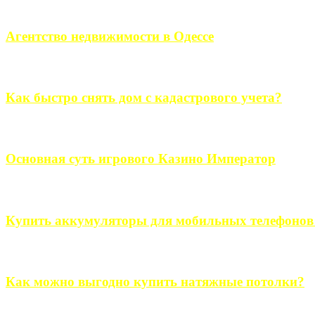
Если человек проживает за пределами большого города, ему в
Агентство недвижимости в Одессе
Всем хорошо знакомы сложности в вопросе подбора недвижим
Как быстро снять дом с кадастрового учета?
Строительство, ремонт, переоборудование и переделка, обустро
Основная суть игрового Казино Император
Казино Император В поиске игры в интернете, каждый человек 
Купить аккумуляторы для мобильных телефонов на
Выбрать новые аккумуляторы для мобильных телефонов на partsou
Как можно выгодно купить натяжные потолки?
В обустройстве собственного дома, каждый человек старается ис