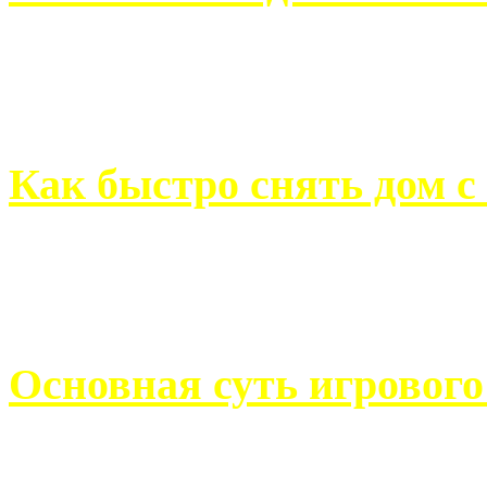
Всем хорошо знакомы с
недвижимости. Человек, ..
Как быстро снять дом с
Строительство, ремонт, п
обустройство помещений, 
Основная суть игровог
Казино Император В поис