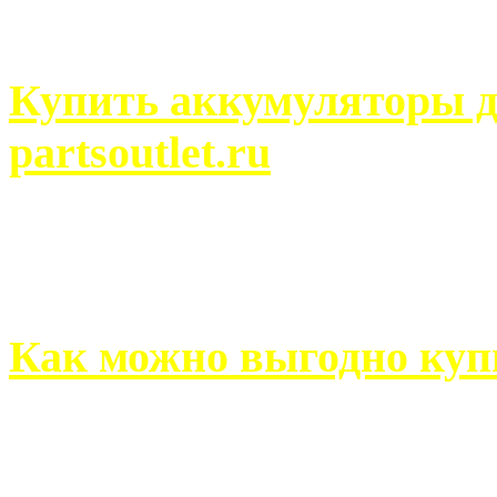
человек может просмотреть
Купить аккумуляторы д
partsoutlet.ru
Выбрать новые аккумулят
на partsoutlet.ru Если ...
Как можно выгодно куп
В обустройстве собственн
старается использовать тол