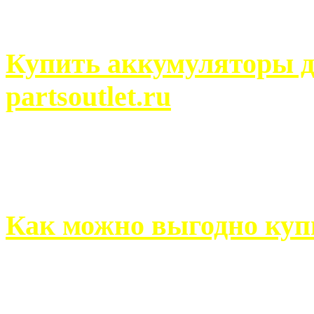
человек может просмотреть
Купить аккумуляторы д
partsoutlet.ru
Выбрать новые аккумулят
на partsoutlet.ru Если ...
Как можно выгодно куп
В обустройстве собственн
старается использовать тол