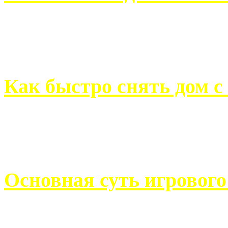
Всем хорошо знакомы с
недвижимости. Человек, ..
Как быстро снять дом с
Строительство, ремонт, п
обустройство помещений, 
Основная суть игровог
Казино Император В поис