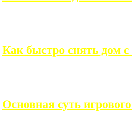
Всем хорошо знакомы с
недвижимости. Человек, ..
Как быстро снять дом с
Строительство, ремонт, п
обустройство помещений, 
Основная суть игровог
Казино Император В поис