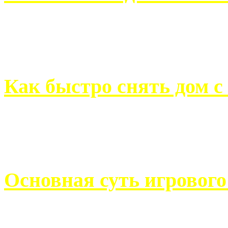
Всем хорошо знакомы с
недвижимости. Человек, ..
Как быстро снять дом с
Строительство, ремонт, п
обустройство помещений, 
Основная суть игровог
Казино Император В поис