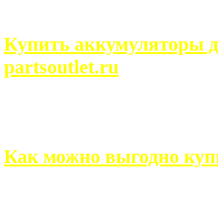
человек может просмотреть
Купить аккумуляторы д
partsoutlet.ru
Выбрать новые аккумулят
на partsoutlet.ru Если ...
Как можно выгодно куп
В обустройстве собственн
старается использовать тол