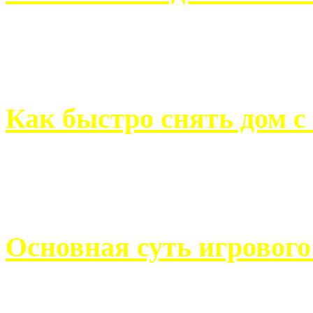
Всем хорошо знакомы с
недвижимости. Человек, ..
Как быстро снять дом с
Строительство, ремонт, п
обустройство помещений, 
Основная суть игровог
Казино Император В поис