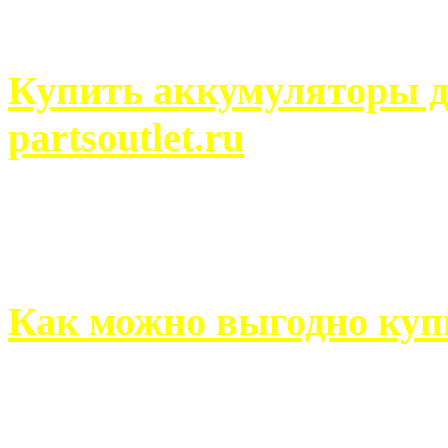
человек может просмотреть
Купить аккумуляторы д
partsoutlet.ru
Выбрать новые аккумулят
на partsoutlet.ru Если ...
Как можно выгодно куп
В обустройстве собственн
старается использовать тол