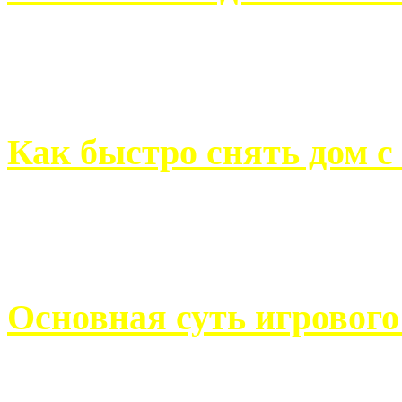
Всем хорошо знакомы с
недвижимости. Человек, ..
Как быстро снять дом с
Строительство, ремонт, п
обустройство помещений, 
Основная суть игровог
Казино Император В поис