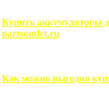
человек может просмотреть
Купить аккумуляторы д
partsoutlet.ru
Выбрать новые аккумулят
на partsoutlet.ru Если ...
Как можно выгодно куп
В обустройстве собственн
старается использовать тол