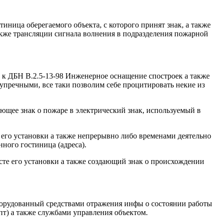
ница оберегаемого объекта, с которого принят знак, а также
кже трансляции сигнала волнения в подразделения пожарной
к ДБН В.2.5-13-98 Инженерное оснащение спостроек а также
упречными, все таки позволим себе процитировать некие из
щее знак о пожаре в электрический знак, используемый в
его установки а также непрерывно либо временами деятельно
ного гостиница (адреса).
те его установки а также создающий знак о происхождении
борудованный средствами отражения инфы о состоянии работы
пт) а также службами управления объектом.