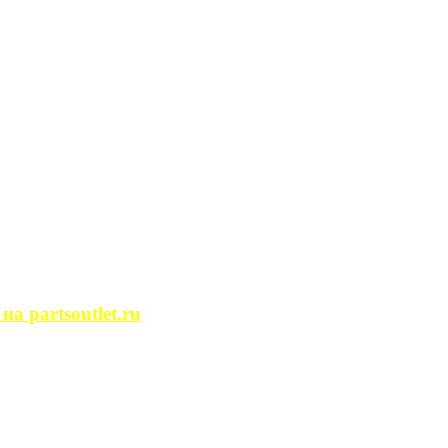
сегда ...
ости. Человек, ...
йство помещений, ...
может просмотреть ...
 partsoutlet.ru
tlet.ru Если ...
пользовать только ...