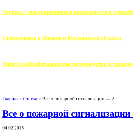
Терраса – неограниченные возможности в строите
Практически каждый человек, когда приступает к строительству 
Спецтехника в Москве и Московской области
Работа современного промышленного предприятия, не ограничи
Металлообрабатывающее производство и токарна
Современное металлообрабатывающее производство гарантирует
Главная
»
Статьи
»
Все о пожарной сигнализации — 2
Все о пожарной сигнализации
04 02 2015