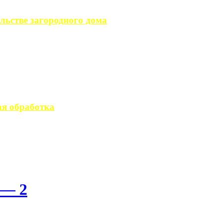
льстве загородного дома
загородного дома, ...
вается стандартным ...
я обработка
 производство ...
 — 2