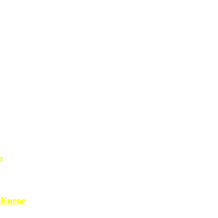
а
чет получить ...
 Киеве