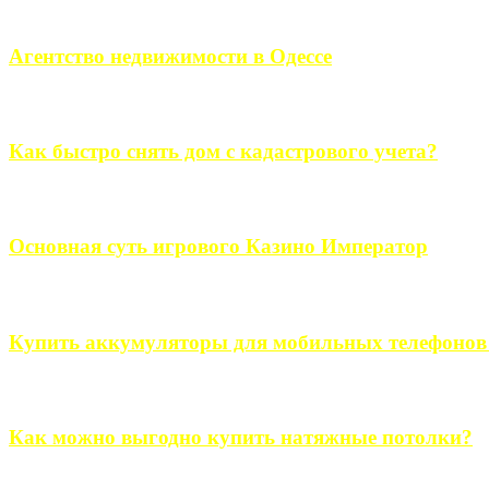
Если человек проживает за пределами большого города, ему в
Агентство недвижимости в Одессе
Всем хорошо знакомы сложности в вопросе подбора недвижим
Как быстро снять дом с кадастрового учета?
Строительство, ремонт, переоборудование и переделка, обустро
Основная суть игрового Казино Император
Казино Император В поиске игры в интернете, каждый человек 
Купить аккумуляторы для мобильных телефонов на
Выбрать новые аккумуляторы для мобильных телефонов на partsou
Как можно выгодно купить натяжные потолки?
В обустройстве собственного дома, каждый человек старается ис