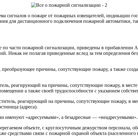
а сигналов о пожаре от пожарных извещателей, индикации гости
ения для дистанционного подключения пожарной автоматики, та
е по части пожарной сигнализации, приведены
в прибавлении А 
й. Никак не полагая приведенные вслед за тем определения без
преобразующее причины, сопутствующие пожару, а также создаю
ль, реагирующий на причины, сопутствующие пожару, в месте 
омещении а также своей трудоспособности с указанием собствен
итель, реагирующий на причины, сопутствующие пожару, в мес
стиница (адреса).
ни именуют «адресуемыми», а безадресные — «неадресуемыми».
ерегаемом объекте, с круглосуточным дежурством персонала, о
же средствами связи с пожарной охраной объекта (населенного 