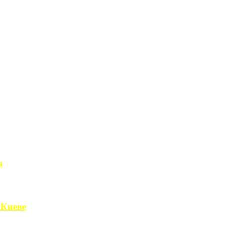
а
чет получить ...
 Киеве