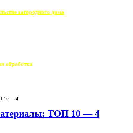
льстве загородного дома
загородного дома, ...
вается стандартным ...
я обработка
 производство ...
П 10 — 4
материалы: ТОП 10 — 4