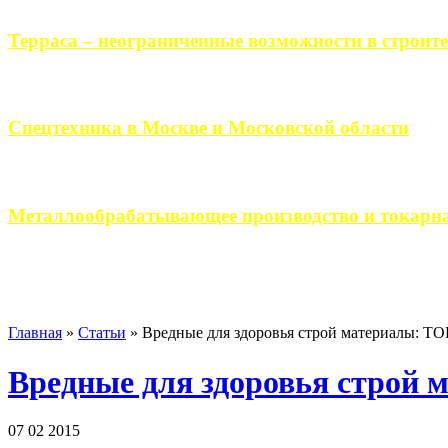
Терраса – неограниченные возможности в строите
Практически каждый человек, когда приступает к строительству 
Спецтехника в Москве и Московской области
Работа современного промышленного предприятия, не ограничи
Металлообрабатывающее производство и токарна
Современное металлообрабатывающее производство гарантирует
Главная
»
Статьи
»
Вредные для здоровья строй материалы: ТО
Вредные для здоровья строй 
07 02 2015