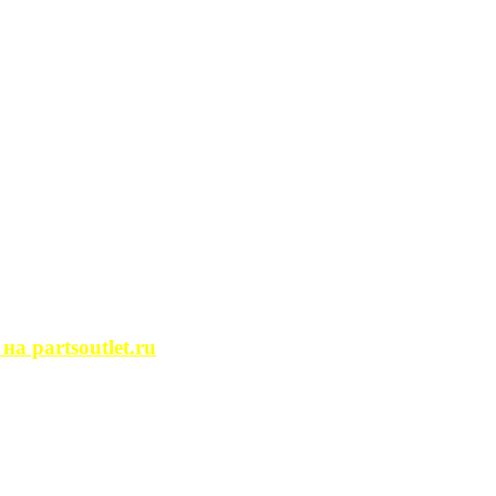
сегда ...
ости. Человек, ...
йство помещений, ...
может просмотреть ...
 partsoutlet.ru
tlet.ru Если ...
пользовать только ...