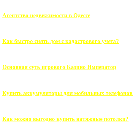
Если человек проживает за пределами большого города, ему в
Агентство недвижимости в Одессе
Всем хорошо знакомы сложности в вопросе подбора недвижим
Как быстро снять дом с кадастрового учета?
Строительство, ремонт, переоборудование и переделка, обустро
Основная суть игрового Казино Император
Казино Император В поиске игры в интернете, каждый человек 
Купить аккумуляторы для мобильных телефонов на
Выбрать новые аккумуляторы для мобильных телефонов на partsou
Как можно выгодно купить натяжные потолки?
В обустройстве собственного дома, каждый человек старается ис