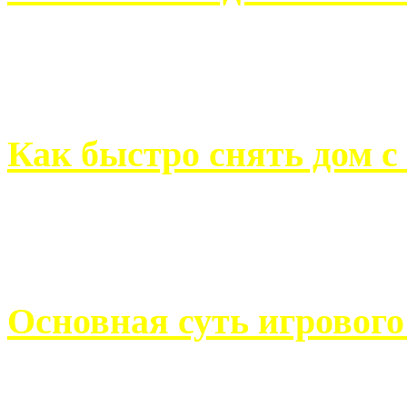
Всем хорошо знакомы с
недвижимости. Человек, ..
Как быстро снять дом с
Строительство, ремонт, п
обустройство помещений, 
Основная суть игровог
Казино Император В поис