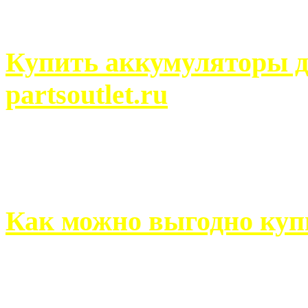
человек может просмотреть
Купить аккумуляторы д
partsoutlet.ru
Выбрать новые аккумулят
на partsoutlet.ru Если ...
Как можно выгодно куп
В обустройстве собственн
старается использовать тол