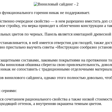
ко функционального горения никак не поддерживает.
ственно очередное свойство — в нем разрешено вместить доп сл
овое стройку, эта мерка приводит к облегчению
конструкции а та
ьных цветов по черных. Панель является имитацией древесной «
танавливается, в ней имеется отверстия для гвоздей, также дост
о пристально выучить советы «Инструкции сообразно установке
х защитными составами, лаковыми покрытиями на протяжении то
обы виниловая обшивка сберегла свою привлекательность, доволь
 никак не сопоставить с традиционными отделочными материал
в винилового сайдинга, однако этого полностью довольно, чтобы
 сериями:
ется сочетанием рационального свойства а также низкой стоимо
подходящий оттенок, а внутренняя окрашена темным цветом.