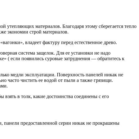
ой утепляющих материалов. Благодаря этому сберегается тепло
кже экономии строй материалов.
вагонки», владеет фактуру перед естественное древо.
оверная система защелок. Для ее установки не надо
» ( если появились суровые затруднения — обратитесь к
лько медли эксплуатации. Поверхность панелей никак не
но часто чистить ее водой от пыли а также грязищи.
ами.
 взять в толк, какие достоинства соединены с его
сти, панели предоставленной серии никак не прокрашены