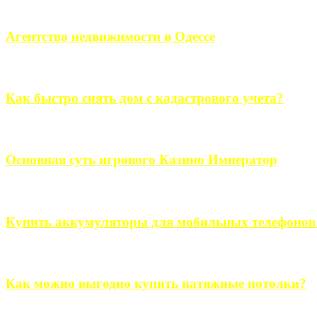
Если человек проживает за пределами большого города, ему в
Агентство недвижимости в Одессе
Всем хорошо знакомы сложности в вопросе подбора недвижим
Как быстро снять дом с кадастрового учета?
Строительство, ремонт, переоборудование и переделка, обустро
Основная суть игрового Казино Император
Казино Император В поиске игры в интернете, каждый человек 
Купить аккумуляторы для мобильных телефонов на
Выбрать новые аккумуляторы для мобильных телефонов на partsou
Как можно выгодно купить натяжные потолки?
В обустройстве собственного дома, каждый человек старается ис