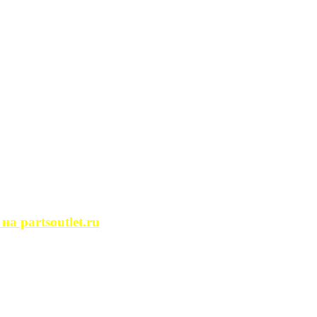
сегда ...
ости. Человек, ...
йство помещений, ...
может просмотреть ...
 partsoutlet.ru
tlet.ru Если ...
пользовать только ...