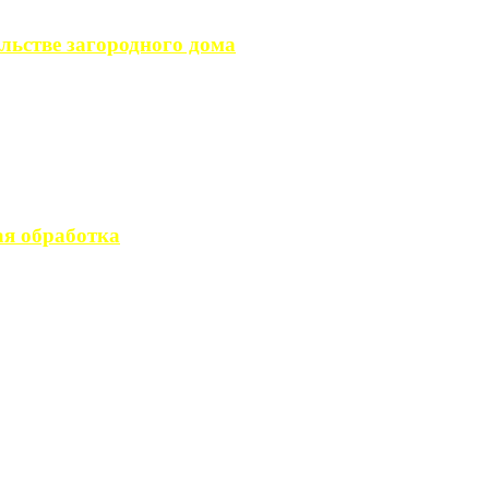
льстве загородного дома
загородного дома, ...
вается стандартным ...
я обработка
 производство ...