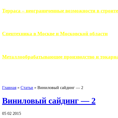
Терраса – неограниченные возможности в строите
Практически каждый человек, когда приступает к строительству 
Спецтехника в Москве и Московской области
Работа современного промышленного предприятия, не ограничи
Металлообрабатывающее производство и токарна
Современное металлообрабатывающее производство гарантирует
Главная
»
Статьи
»
Виниловый сайдинг — 2
Виниловый сайдинг — 2
05 02 2015