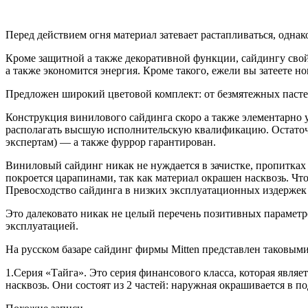
Перед действием огня материал затевает растапливаться, одна
Кроме защитной а также декоративной функции, сайдингу свой
а также экономится энергия. Кроме такого, ежели вы затеете н
Предложен широкий цветовой комплект: от безмятежных пастел
Конструкция винилового сайдинга скоро а также элементарно ус
располагать высшую исполнительскую квалификацию. Остаточн
экспертам) — а также фуррор гарантирован.
Виниловый сайдинг никак не нуждается в зачистке, пропитка
покроется царапинами, так как материал окрашен насквозь. Чт
Превосходство сайдинга в низких эксплуатационных издержек
Это далековато никак не целый перечень позитивных параметро
эксплуатацией.
На русском базаре сайдинг фирмы Mitten представлен таковыми
1.Серия «Тайга». Это серия финансового класса, которая явля
насквозь. Они состоят из 2 частей: наружная окрашивается в 