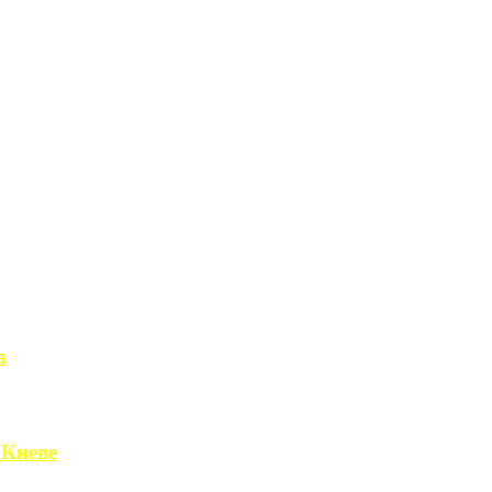
а
чет получить ...
 Киеве