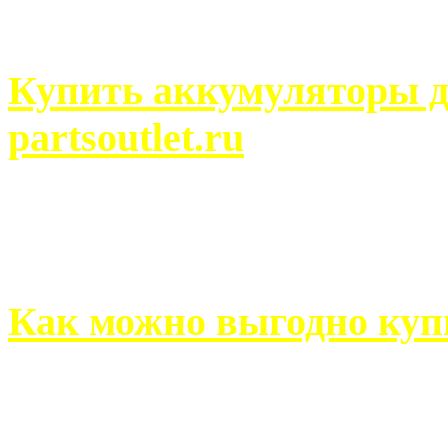
человек может просмотреть
Купить аккумуляторы д
partsoutlet.ru
Выбрать новые аккумулят
на partsoutlet.ru Если ...
Как можно выгодно куп
В обустройстве собственн
старается использовать тол