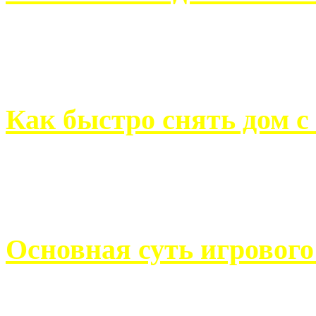
Всем хорошо знакомы с
недвижимости. Человек, ..
Как быстро снять дом с
Строительство, ремонт, п
обустройство помещений, 
Основная суть игровог
Казино Император В поис