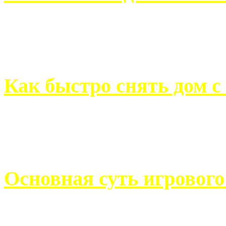
Всем хорошо знакомы с
недвижимости. Человек, ..
Как быстро снять дом с
Строительство, ремонт, п
обустройство помещений, 
Основная суть игровог
Казино Император В поис