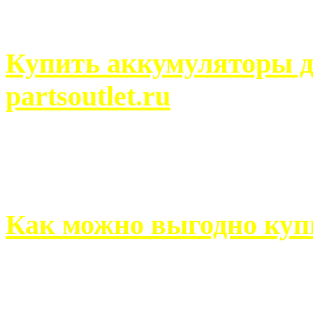
человек может просмотреть
Купить аккумуляторы д
partsoutlet.ru
Выбрать новые аккумулят
на partsoutlet.ru Если ...
Как можно выгодно куп
В обустройстве собственн
старается использовать тол