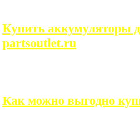
человек может просмотреть
Купить аккумуляторы д
partsoutlet.ru
Выбрать новые аккумулят
на partsoutlet.ru Если ...
Как можно выгодно куп
В обустройстве собственн
старается использовать тол