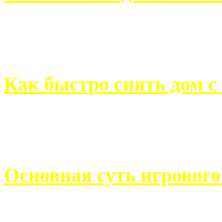
Всем хорошо знакомы с
недвижимости. Человек, ..
Как быстро снять дом с
Строительство, ремонт, п
обустройство помещений, 
Основная суть игровог
Казино Император В поис