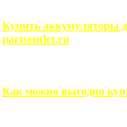
человек может просмотреть
Купить аккумуляторы д
partsoutlet.ru
Выбрать новые аккумулят
на partsoutlet.ru Если ...
Как можно выгодно куп
В обустройстве собственн
старается использовать тол