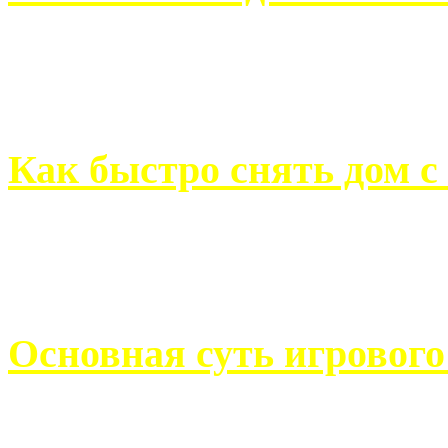
Всем хорошо знакомы с
недвижимости. Человек, ..
Как быстро снять дом с
Строительство, ремонт, п
обустройство помещений, 
Основная суть игровог
Казино Император В поис