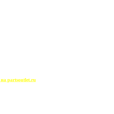
сегда ...
ости. Человек, ...
йство помещений, ...
может просмотреть ...
 partsoutlet.ru
tlet.ru Если ...
пользовать только ...