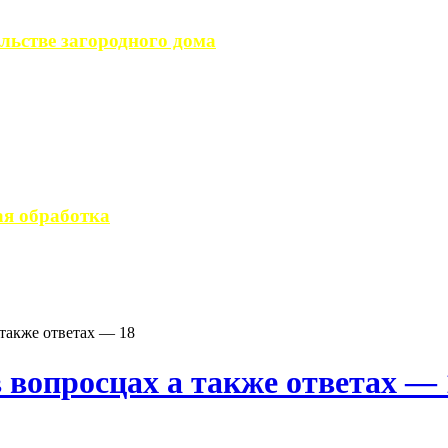
льстве загородного дома
загородного дома, ...
вается стандартным ...
я обработка
 производство ...
также ответах — 18
 вопросцах а также ответах — 