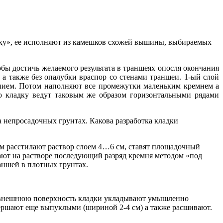
атку», ее исполняют из камешков схожей вышины, выбираемых
бы достичь желаемого результата в траншеях опосля окончания
 а также без опалубки враспор со стенами траншеи. 1-ый слой
анием. Потом наполняют все промежутки маленьким кремнем а
 кладку ведут таковым же образом горизонтальными рядами
а непросадочных грунтах. Какова разработка кладки
м расстилают раствор слоем 4…6 см, ставят площадочный
ывают на растворе последующий разряд кремня методом «под
раншей в плотных грунтах.
В внешнюю поверхность кладки укладывают умышленно
вершают еще выпуклыми (шириной 2-4 см) а также расшивают.