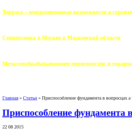
Терраса – неограниченные возможности в строите
Практически каждый человек, когда приступает к строительству 
Спецтехника в Москве и Московской области
Работа современного промышленного предприятия, не ограничи
Металлообрабатывающее производство и токарна
Современное металлообрабатывающее производство гарантирует
Главная
»
Статьи
»
Приспособление фундамента в вопросцах а 
Приспособление фундамента в
22 08 2015