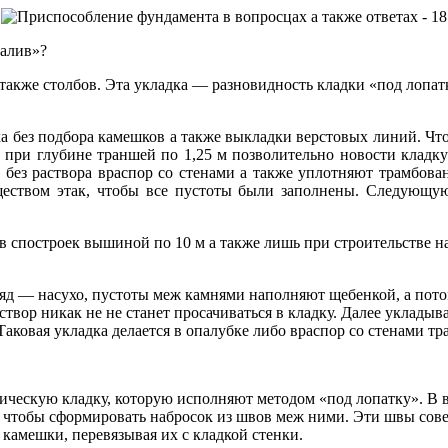
залив»?
 также столбов. Эта укладка — разновидность кладки «под лоп
а без подбора камешков а также выкладки
верстовых линий. Что
 при глубине траншей по 1,25 м позволительно новости кладку
у без раствора враспор со стенами а также уплотняют трамбов
еством этак, чтобы все пустоты были заполнены. Следующую
в спостроек вышиной по 10 м а также лишь при строительстве н
ряд — насухо, пустоты меж камнями наполняют щебенкой, а пото
аствор никак не не станет просачиваться в кладку. Далее уклад
Таковая укладка делается в опалубке либо враспор со стенами т
пическую кладку, которую исполняют методом «под лопатку». 
к, чтобы сформировать набросок из швов меж ними. Эти швы со
 камешки, перевязывая их с кладкой стенки.