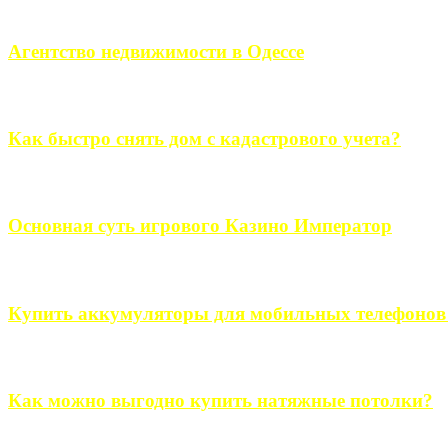
Если человек проживает за пределами большого города, ему в
Агентство недвижимости в Одессе
Всем хорошо знакомы сложности в вопросе подбора недвижим
Как быстро снять дом с кадастрового учета?
Строительство, ремонт, переоборудование и переделка, обустро
Основная суть игрового Казино Император
Казино Император В поиске игры в интернете, каждый человек 
Купить аккумуляторы для мобильных телефонов на
Выбрать новые аккумуляторы для мобильных телефонов на partsou
Как можно выгодно купить натяжные потолки?
В обустройстве собственного дома, каждый человек старается ис