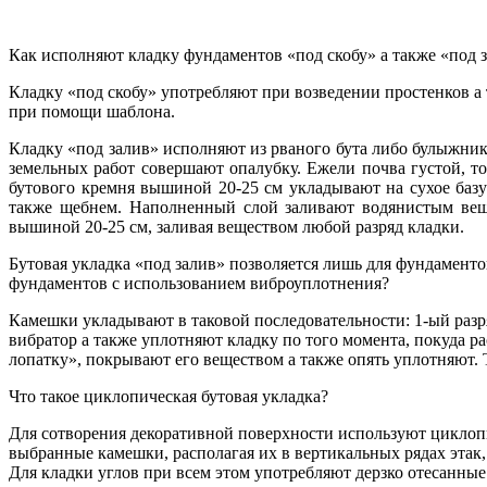
Как исполняют кладку фундаментов «под скобу» а также «под 
Кладку «под скобу» употребляют при возведении простенков а
при помощи шаблона.
Кладку «под залив» исполняют из рваного бута либо булыжник
земельных работ совершают опалубку. Ежели почва густой, то
бутового кремня вышиной 20-25 см укладывают на сухое баз
также щебнем. Наполненный слой заливают водянистым вещ
вышиной 20-25 см, заливая веществом любой разряд кладки.
Бутовая укладка «под залив» позволяется лишь для фундаменто
фундаментов с использованием виброуплотнения?
Камешки укладывают в таковой последовательности: 1-ый раз
вибратор а также уплотняют кладку по того момента, покуда р
лопатку», покрывают его веществом а также опять уплотняют. 
Что такое циклопическая бутовая укладка?
Для сотворения декоративной поверхности используют цикло
выбранные камешки, располагая их в вертикальных рядах эта
Для кладки углов при всем этом употребляют дерзко отесанные