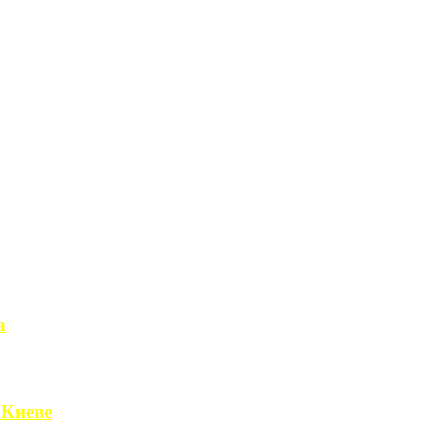
а
чет получить ...
 Киеве