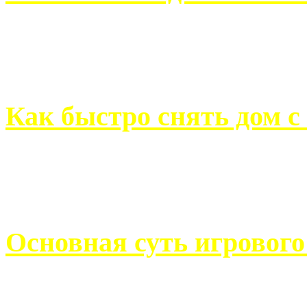
Всем хорошо знакомы с
недвижимости. Человек, ..
Как быстро снять дом с
Строительство, ремонт, п
обустройство помещений, 
Основная суть игровог
Казино Император В поис