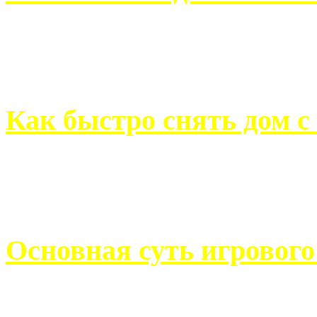
Всем хорошо знакомы с
недвижимости. Человек, ..
Как быстро снять дом с
Строительство, ремонт, п
обустройство помещений, 
Основная суть игровог
Казино Император В поис