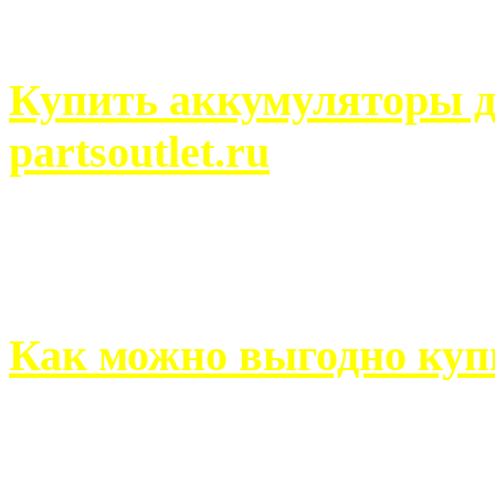
человек может просмотреть
Купить аккумуляторы д
partsoutlet.ru
Выбрать новые аккумулят
на partsoutlet.ru Если ...
Как можно выгодно куп
В обустройстве собственн
старается использовать тол