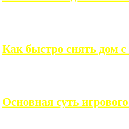
Всем хорошо знакомы с
недвижимости. Человек, ..
Как быстро снять дом с
Строительство, ремонт, п
обустройство помещений, 
Основная суть игровог
Казино Император В поис