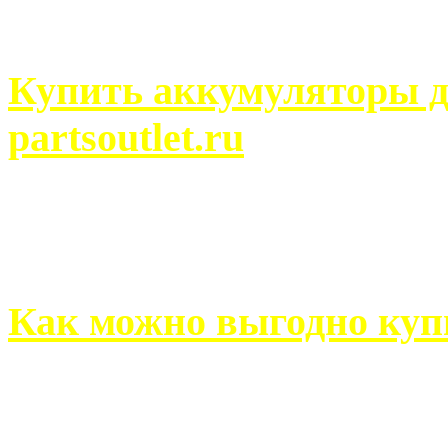
человек может просмотреть
Купить аккумуляторы д
partsoutlet.ru
Выбрать новые аккумулят
на partsoutlet.ru Если ...
Как можно выгодно куп
В обустройстве собственн
старается использовать тол