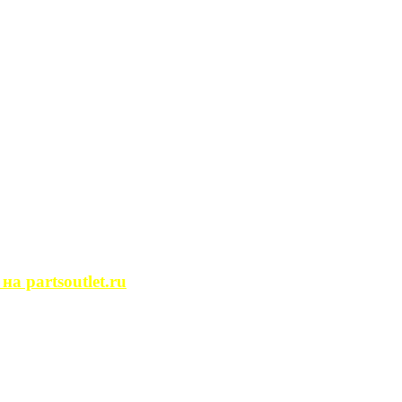
сегда ...
ости. Человек, ...
йство помещений, ...
может просмотреть ...
 partsoutlet.ru
tlet.ru Если ...
пользовать только ...