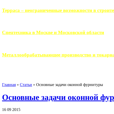
Терраса – неограниченные возможности в строите
Практически каждый человек, когда приступает к строительству 
Спецтехника в Москве и Московской области
Работа современного промышленного предприятия, не ограничи
Металлообрабатывающее производство и токарна
Современное металлообрабатывающее производство гарантирует
Главная
»
Статьи
»
Основные задачи оконной фурнитуры
Основные задачи оконной фу
16 09 2015