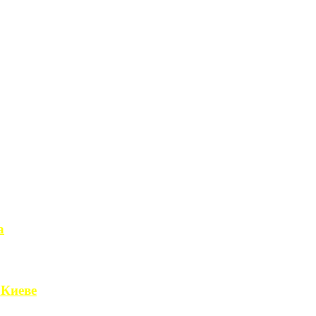
а
чет получить ...
 Киеве