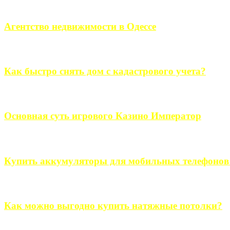
Если человек проживает за пределами большого города, ему в
Агентство недвижимости в Одессе
Всем хорошо знакомы сложности в вопросе подбора недвижим
Как быстро снять дом с кадастрового учета?
Строительство, ремонт, переоборудование и переделка, обустро
Основная суть игрового Казино Император
Казино Император В поиске игры в интернете, каждый человек 
Купить аккумуляторы для мобильных телефонов на
Выбрать новые аккумуляторы для мобильных телефонов на partsou
Как можно выгодно купить натяжные потолки?
В обустройстве собственного дома, каждый человек старается ис