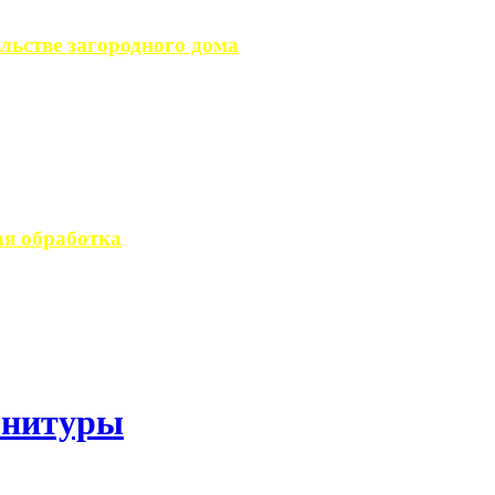
льстве загородного дома
загородного дома, ...
вается стандартным ...
я обработка
 производство ...
рнитуры