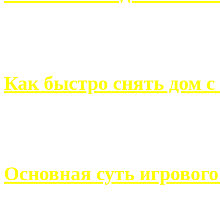
Всем хорошо знакомы с
недвижимости. Человек, ..
Как быстро снять дом с
Строительство, ремонт, п
обустройство помещений, 
Основная суть игровог
Казино Император В поис