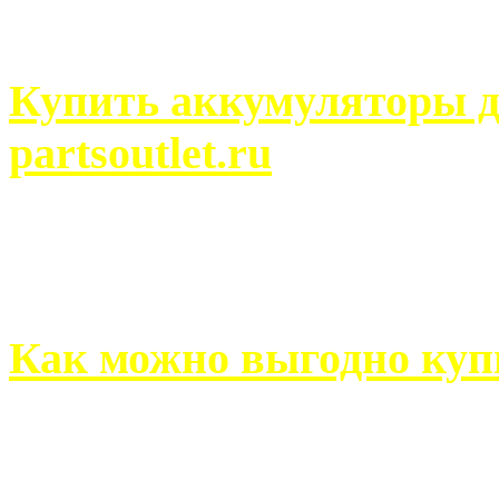
человек может просмотреть
Купить аккумуляторы д
partsoutlet.ru
Выбрать новые аккумулят
на partsoutlet.ru Если ...
Как можно выгодно куп
В обустройстве собственн
старается использовать тол