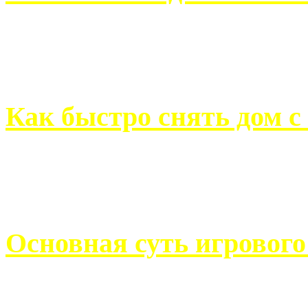
Всем хорошо знакомы с
недвижимости. Человек, ..
Как быстро снять дом с
Строительство, ремонт, п
обустройство помещений, 
Основная суть игровог
Казино Император В поис