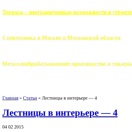
Терраса – неограниченные возможности в строите
Практически каждый человек, когда приступает к строительству 
Спецтехника в Москве и Московской области
Работа современного промышленного предприятия, не ограничи
Металлообрабатывающее производство и токарна
Современное металлообрабатывающее производство гарантирует
Главная
»
Статьи
»
Лестницы в интерьере — 4
Лестницы в интерьере — 4
04 02 2015