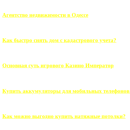
Если человек проживает за пределами большого города, ему в
Агентство недвижимости в Одессе
Всем хорошо знакомы сложности в вопросе подбора недвижим
Как быстро снять дом с кадастрового учета?
Строительство, ремонт, переоборудование и переделка, обустро
Основная суть игрового Казино Император
Казино Император В поиске игры в интернете, каждый человек 
Купить аккумуляторы для мобильных телефонов на
Выбрать новые аккумуляторы для мобильных телефонов на partsou
Как можно выгодно купить натяжные потолки?
В обустройстве собственного дома, каждый человек старается ис