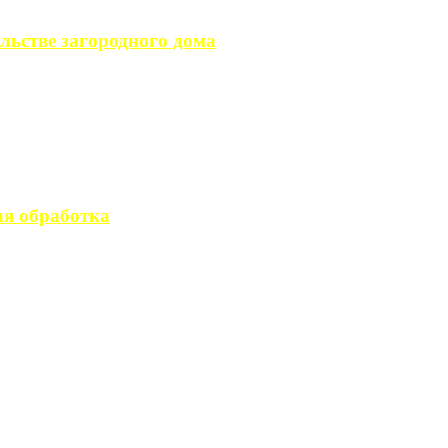
льстве загородного дома
загородного дома, ...
вается стандартным ...
я обработка
 производство ...