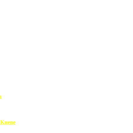
а
чет получить ...
 Киеве