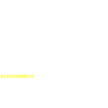
сегда ...
ости. Человек, ...
йство помещений, ...
может просмотреть ...
 partsoutlet.ru
tlet.ru Если ...
пользовать только ...