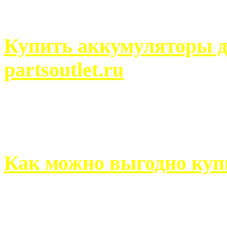
человек может просмотреть
Купить аккумуляторы д
partsoutlet.ru
Выбрать новые аккумулят
на partsoutlet.ru Если ...
Как можно выгодно куп
В обустройстве собственн
старается использовать тол