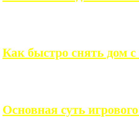
Всем хорошо знакомы с
недвижимости. Человек, ..
Как быстро снять дом с
Строительство, ремонт, п
обустройство помещений, 
Основная суть игровог
Казино Император В поис