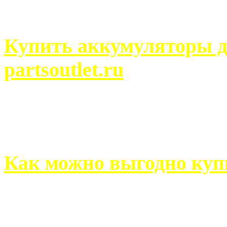
человек может просмотреть
Купить аккумуляторы д
partsoutlet.ru
Выбрать новые аккумулят
на partsoutlet.ru Если ...
Как можно выгодно куп
В обустройстве собственн
старается использовать тол