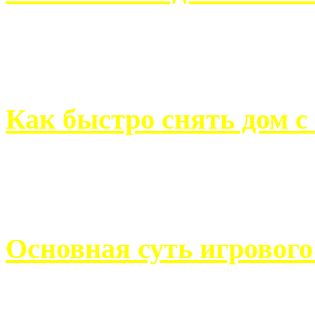
Всем хорошо знакомы с
недвижимости. Человек, ..
Как быстро снять дом с
Строительство, ремонт, п
обустройство помещений, 
Основная суть игровог
Казино Император В поис